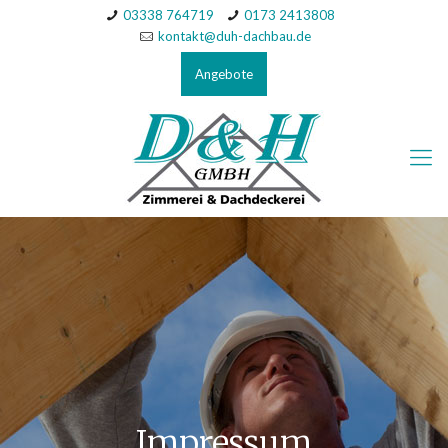
03338 764719
0173 2413808
kontakt@duh-dachbau.de
Angebote
Impressum