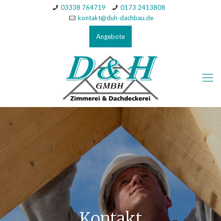
03338 764719
0173 2413808
kontakt@duh-dachbau.de
Angebote
Kontakt