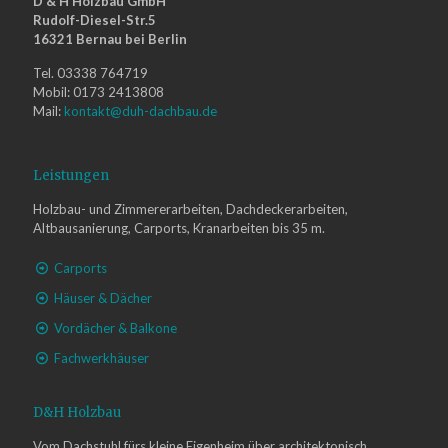
D & H Holzbau GmbH
Rudolf-Diesel-Str.5
16321 Bernau bei Berlin
Tel. 03338 764719
Mobil: 0173 2413808
Mail:
kontakt@duh-dachbau.de
Leistungen
Holzbau- und Zimmererarbeiten, Dachdeckerarbeiten,
Altbausanierung, Carports, Kranarbeiten bis 35 m.
Carports
Häuser & Dächer
Vordächer & Balkone
Fachwerkhäuser
D&H Holzbau
Vom Dachstuhl fürs kleine Eigenheim über architektonisch