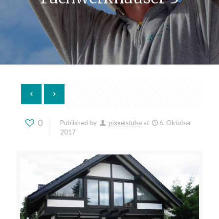
0
Published by
pixxelstube
at
6. Oktober
2017