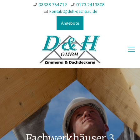
03338 764719
0173 2413808
kontakt@duh-dachbau.de
Angebote
Fachwerkhäuser 3