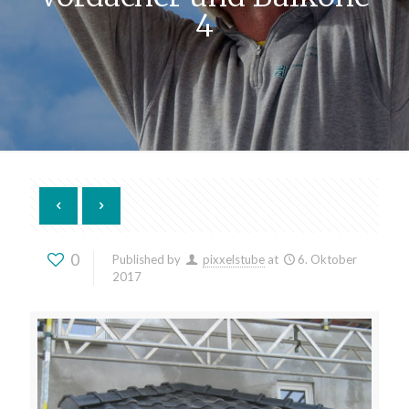
4
0
Published by
pixxelstube
at
6. Oktober
2017