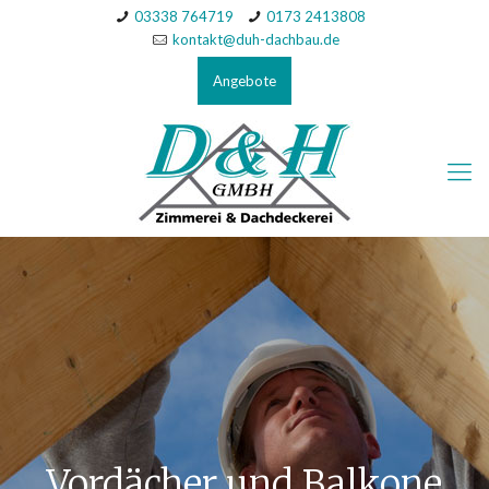
03338 764719
0173 2413808
kontakt@duh-dachbau.de
Angebote
Vordächer und Balkone